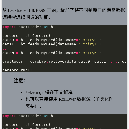
从 backtrader 1.8.10.99 开始，增加了将不同到期日的期货数据
连接成连续期货的功能：
import
 backtrader 
as
cerebro 
=
 bt
.
data0 
=
 bt
.
feeds
.
MyFeed(dataname
=
'Expiry0'
data1 
=
 bt
.
feeds
.
MyFeed(dataname
=
'Expiry1'
...
dataN 
=
 bt
.
feeds
.
MyFeed(dataname
=
'ExpiryN'
drollover 
=
 cerebro
.
rolloverdata(data0, data1, 
...
, dat
cerebro
.
run()
注意：
将在下文解释
**kwargs
也可以直接使用 RollOver 数据源（子类化时
需要）：
import
 backtrader 
as
cerebro 
=
 bt
.
data0 
=
 bt
.
feeds
.
MyFeed(dataname
=
'Expiry0'