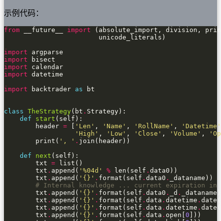
示例代码：
from
 __future__ 
import
import
import
import
import
import
 backtrader 
as
class
TheStrategy
(bt
.
def
start
        header 
=
 [
'Len'
, 
'Name'
, 
'RollName'
, 
'Datetime'
'High'
, 
'Low'
, 
'Close'
, 
'Volume'
, 
'Op
        print(
', '
.
def
next
        txt 
=
        txt
.
append(
'
%04d
'
%
 len(self
.
        txt
.
append(
'
{}
'
.
format(self
.
data0
.
# Internal knowledge ... current expiration in 
        txt
.
append(
'
{}
'
.
format(self
.
data0
.
_d
.
        txt
.
append(
'
{}
'
.
format(self
.
data
.
datetime
.
        txt
.
append(
'
{}
'
.
format(self
.
data
.
datetime
.
date(
        txt
.
append(
'
{}
'
.
format(self
.
data
.
open[
0