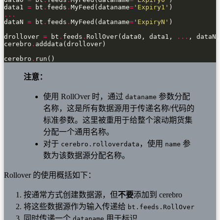
data1 
=
 bt
.
feeds
.
MyFeed(dataname
=
'Expiry1'
...
dataN 
=
 bt
.
feeds
.
MyFeed(dataname
=
'ExpiryN'
drollover 
=
 bt
.
feeds
.
RollOver(data0, data1, 
...
, dataN,
cerebro
.
cerebro
.
run()
注意：
使用 RollOver 时，通过
参数分配
dataname
名称，这是所有数据源用于传递名称/代码的
标准参数。这里被重用于给整个滚动期货集
分配一个通用名称。
对于
，使用
参
cerebro.rolloverdata
name
数为该数据源分配名称。
Rollover 的使用概括如下：
按通常方式创建数据源，但
不要
添加到 cerebro
将这些数据源作为输入传递给
bt.feeds.RollOver
同时传递一个
用于标识
dataname