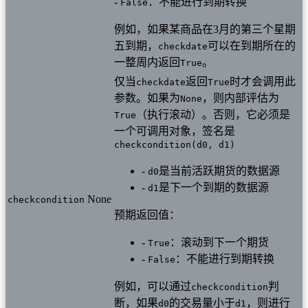
-
：不能进行到期转换
False
例如，如果某商品在3月的第三个星期
五到期，
可以在到期所在的
checkdate
一整周内返回
。
True
仅当
返回
时才会调用此
checkdate
True
参数。如果为
，则内部评估为
None
（执行滚动）。否则，它必须是
True
一个可调用对象，签名是
checkcondition(d0, d1)
-
是当前活跃期货的数据源
d0
-
是下一个到期的数据源
d1
None
checkcondition
预期返回值：
-
：滚动到下一个期货
True
-
：不能进行到期转换
False
例如，可以通过
判
checkcondition
断，如果
的交易量小于
，则进行
d0
d1