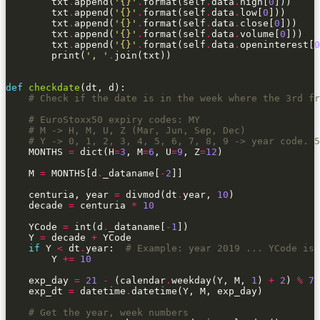
        txt
.
append(
'
{}
'
.
format(self
.
data
.
high[
0
        txt
.
append(
'
{}
'
.
format(self
.
data
.
low[
0
        txt
.
append(
'
{}
'
.
format(self
.
data
.
close[
0
        txt
.
append(
'
{}
'
.
format(self
.
data
.
volume[
0
        txt
.
append(
'
{}
'
.
format(self
.
data
.
openinterest[
0
        print(
', '
.
def
checkdate
# Check if the date is in the week where the 3rd fr
# EuroStoxx50 expiry codes: MY
# M -> H, M, U, Z (Mar, Jun, Sep, Dec)
# Y -> 0, 1, 2, 3, 4, 5, 6, 7, 8, 9 -> year code. 5
    MONTHS 
=
 dict(H
=
3
, M
=
6
, U
=
9
, Z
=
12
    M 
=
 MONTHS[d
.
_dataname[
-
2
    centuria, year 
=
 divmod(dt
.
year, 
10
    decade 
=
 centuria 
*
10
    YCode 
=
 int(d
.
_dataname[
-
1
    Y 
=
 decade 
+
if
 Y 
<
 dt
.
year:  
# Example: year 2019 ... YCode is 
        Y 
+=
10
    exp_day 
=
21
-
 (calendar
.
weekday(Y, M, 
1
) 
+
2
) 
%
7
    exp_dt 
=
 datetime
.
# Get the year, week numbers