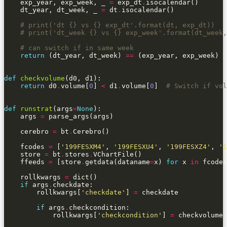
    exp_year, exp_week, _ 
=
 exp_dt
.
    dt_year, dt_week, _ 
=
 dt
.
# print('dt {} vs {} exp_dt'.format(dt, exp_dt))
# print('dt_week {} vs {} exp_week'.format(dt_week,
# can switch if in same week
return
 (dt_year, dt_week) 
==
def
checkvolume
return
 d0
.
volume[
0
] 
<
 d1
.
volume[
0
]  
# Switch if vol
def
runstrat
(args
=
None
    args 
=
    cerebro 
=
 bt
.
    fcodes 
=
 [
'199FESXM4'
, 
'199FESXU4'
, 
'199FESXZ4'
, 
'1
    store 
=
 bt
.
stores
.
    ffeeds 
=
 [store
.
getdata(dataname
=
x) 
for
 x 
in
    rollkwargs 
=
if
 args
.
        rollkwargs[
'checkdate'
] 
=
if
 args
.
            rollkwargs[
'checkcondition'
] 
=