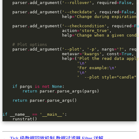
    parser
.
add_argument(
'--rollover'
, required
=
False
, a
    parser
.
add_argument(
'--checkdate'
, required
=
False
, 
                        help
=
'Change during expiration 
    parser
.
add_argument(
'--checkcondition'
, required
=
Fa
                        action
=
'store_true'
                        help
=
'Change when a given condi
# Plot options
    parser
.
add_argument(
'--plot'
, 
'-p'
, nargs
=
'?'
, requ
                        metavar
=
'kwargs'
, const
=
True
                        help
=
(
'Plot the read data apply
'
\n
'
'For example:
\n
'
'
\n
'
'  --plot style="candle" 
if
 pargs 
is
not
None
return
 parser
.
return
 parser
.
if
 __name__ 
==
'__main__'
    runstrat()
←
Tick 级数据回放机制
数据过滤器 Filter 详解
→