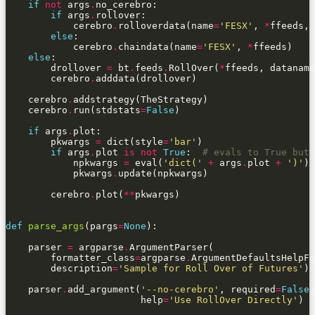
if
not
 args
.
if
 args
.
            cerebro
.
rolloverdata(name
=
'FESX'
, 
*
ffeeds, 
else
            cerebro
.
chaindata(name
=
'FESX'
, 
*
else
        drollover 
=
 bt
.
feeds
.
RollOver(
*
ffeeds, dataname
        cerebro
.
    cerebro
.
    cerebro
.
run(stdstats
=
False
if
 args
.
        pkwargs 
=
 dict(style
=
'bar'
if
 args
.
plot 
is
not
True
:  
# evals to True but 
            npkwargs 
=
 eval(
'dict('
+
 args
.
plot 
+
')'
) 
            pkwargs
.
        cerebro
.
plot(
**
def
parse_args
(pargs
=
None
    parser 
=
 argparse
.
        formatter_class
=
argparse
.
        description
=
'Sample for Roll Over of Futures'
    parser
.
add_argument(
'--no-cerebro'
, required
=
False
,
                        help
=
'Use RollOver Directly'