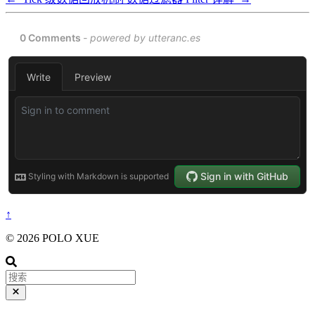
↑
© 2026 POLO XUE