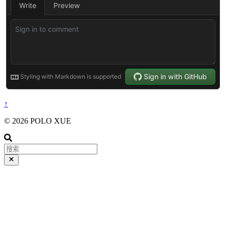
↑
© 2026 POLO XUE