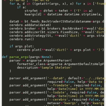
=
'%Y-%m-
%d
'
, 
'T%H:%M:%S'
for
 a, d 
in
 ((getattr(args, x), x) 
for
 x 
in
 [
'fromd
if
            strpfmt 
=
 dtfmt 
+
 tmfmt 
*
 (
'T'
in
            kwargs[d] 
=
 datetime
.
datetime
.
    data0 
=
 bt
.
feeds
.
BacktraderCSVData(dataname
=
args
.
da
    cerebro
.
    cerebro
.
broker 
=
 bt
.
brokers
.
BackBroker(
**
eval(
'dict
    cerebro
.
addsizer(bt
.
sizers
.
FixedSize, 
**
eval(
'dict(
    cerebro
.
addstrategy(St, 
**
eval(
'dict('
+
 args
.
strat
    cerebro
.
if
 args
.
        cerebro
.
plot(
**
eval(
'dict('
+
 args
.
plot 
+
')'
def
parse_args
(pargs
=
None
    parser 
=
 argparse
.
        formatter_class
=
argparse
.
        description
=
'Sample Skeleton'
    parser
.
add_argument(
'--data0'
, default
=
'../../datas
                        required
=
False
, help
=
'Data to r
    parser
.
add_argument(
'--fromdate'
, required
=
False
, d
                        help
=
'Date[time] in YYYY-MM-DD[
    parser
.
add_argument(
'--todate'
, required
=
False
, def
                        help
=
'Date[time] in YYYY-MM-DD[
    parser
.
add_argument(
'--cerebro'
, required
=
False
, de
                        metavar
=
'kwargs'
, help
=
'kwargs 