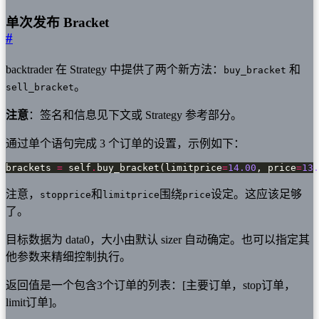
单次发布 Bracket
#
backtrader 在 Strategy 中提供了两个新方法：
和
buy_bracket
。
sell_bracket
注意
：签名和信息见下文或 Strategy 参考部分。
通过单个语句完成 3 个订单的设置，示例如下：
brackets 
=
 self
.
buy_bracket(limitprice
=
14.00
, price
=
13.
注意，
和
围绕
设定。这应该足够
stopprice
limitprice
price
了。
目标数据为 data0，大小由默认 sizer 自动确定。也可以指定其
他参数来精细控制执行。
返回值是一个包含3个订单的列表：[主要订单，stop订单，
limit订单]。