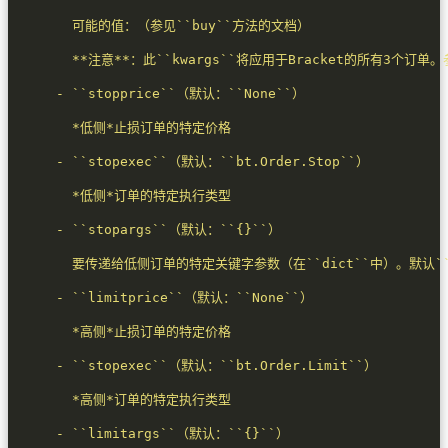
      - ``stopargs``（默认：``
{}
      - ``limitargs``（默认：``
{}