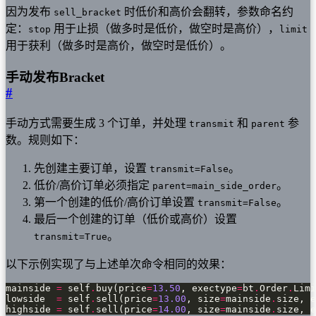
因为发布
时低价和高价会翻转，参数命名约
sell_bracket
定：
用于止损（做多时是低价，做空时是高价），
stop
limit
用于获利（做多时是高价，做空时是低价）。
手动发布Bracket
#
手动方式需要生成 3 个订单，并处理
和
参
transmit
parent
数。规则如下：
先创建主要订单，设置
。
transmit=False
低价/高价订单必须指定
。
parent=main_side_order
第一个创建的低价/高价订单设置
。
transmit=False
最后一个创建的订单（低价或高价）设置
。
transmit=True
以下示例实现了与上述单次命令相同的效果：
mainside 
=
 self
.
buy(price
=
13.50
, exectype
=
bt
.
Order
.
Limi
lowside  
=
 self
.
sell(price
=
13.00
, size
=
mainside
.
size, e
highside 
=
 self
.
sell(price
=
14.00
, size
=
mainside
.
size, e