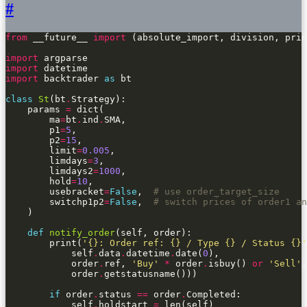
#
from
 __future__ 
import
import
import
import
 backtrader 
as
class
St
(bt
.
    params 
=
        ma
=
bt
.
ind
.
        p1
=
5
        p2
=
15
        limit
=
0.005
        limdays
=
3
        limdays2
=
1000
        hold
=
10
        usebracket
=
False
,  
# use order_target_size
        switchp1p2
=
False
,  
# switch prices of order1 an
def
notify_order
        print(
'
{}
: Order ref: 
{}
 / Type 
{}
 / Status 
{}
'
            self
.
data
.
datetime
.
date(
0
            order
.
ref, 
'Buy'
*
 order
.
isbuy() 
or
'Sell'
            order
.
if
 order
.
status 
==
 order
.
            self
.
holdstart 
=