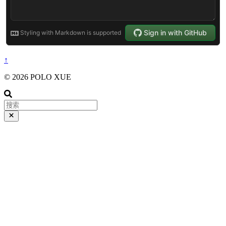
↑
© 2026 POLO XUE