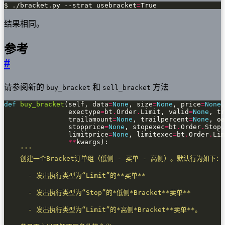
$ ./bracket.py --strat usebracket
=
True
结果相同。
参考
#
请参阅新的
和
方法
buy_bracket
sell_bracket
def
buy_bracket
(self, data
=
None
, size
=
None
, price
=
None
,
                exectype
=
bt
.
Order
.
Limit, valid
=
None
, tr
                trailamount
=
None
, trailpercent
=
None
, oa
                stopprice
=
None
, stopexec
=
bt
.
Order
.
Stop,
                limitprice
=
None
, limitexec
=
bt
.
Order
.
Lim
**