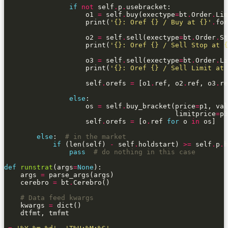
if
not
 self
.
p
.
                    o1 
=
 self
.
buy(exectype
=
bt
.
Order
.
Lim
                    print(
'
{}
: Oref 
{}
 / Buy at 
{}
'
.
for
                    o2 
=
 self
.
sell(exectype
=
bt
.
Order
.
St
                    print(
'
{}
: Oref 
{}
 / Sell Stop at 
{
                    o3 
=
 self
.
sell(exectype
=
bt
.
Order
.
Li
                    print(
'
{}
: Oref 
{}
 / Sell Limit at 
                    self
.
orefs 
=
 [o1
.
ref, o2
.
ref, o3
.
else
                    os 
=
 self
.
buy_bracket(price
=
p1, val
                                          limitprice
=
p3
                    self
.
orefs 
=
 [o
.
ref 
for
 o 
in
else
:  
# in the market
if
 (len(self) 
-
 self
.
holdstart) 
>=
 self
.
p
.
pass
# do nothing in this case
def
runstrat
(args
=
None
    args 
=
    cerebro 
=
 bt
.
# Data feed kwargs
    kwargs 
=