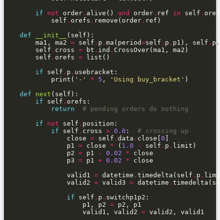
if
not
 order
.
alive() 
and
 order
.
ref 
in
 self
.
            self
.
orefs
.
remove(order
.
def
__init__
        ma1, ma2 
=
 self
.
p
.
ma(period
=
self
.
p
.
p1), self
.
p
.
        self
.
cross 
=
 bt
.
ind
.
        self
.
orefs 
=
if
 self
.
p
.
            print(
'-'
*
5
, 
'Using buy_bracket'
def
next
if
 self
.
return
# pending orders do nothing
if
not
 self
.
if
 self
.
cross 
>
0.0
:  
# crossing up
                close 
=
 self
.
data
.
close[
0
                p1 
=
 close 
*
 (
1.0
-
 self
.
p
.
                p2 
=
 p1 
-
0.02
*
                p3 
=
 p1 
+
0.02
*
                valid1 
=
 datetime
.
timedelta(self
.
p
.
                valid2 
=
 valid3 
=
 datetime
.
timedelta(se
if
 self
.
p
.
                    p1, p2 
=
                    valid1, valid2 
=