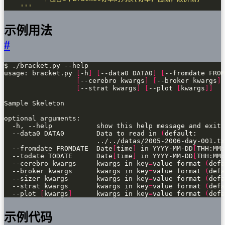
    '''
示例用法
#
usage: bracket.py 
[
-h
]
[
--data0 DATA0
]
[
--fromdate FROM
[
--cerebro kwargs
]
[
--broker kwargs
]
[
--strat kwargs
]
[
--plot 
[
kwargs
]]
  --data0 DATA0        Data to read in 
(
                       ../../datas/2005-2006-day-001.tx
  --fromdate FROMDATE  Date
[
time
]
 in YYYY-MM-DD
[
THH:MM:
  --todate TODATE      Date
[
time
]
 in YYYY-MM-DD
[
THH:MM:
  --cerebro kwargs     kwargs in key
=
value format 
(
defa
  --broker kwargs      kwargs in key
=
value format 
(
defa
  --sizer kwargs       kwargs in key
=
value format 
(
defa
  --strat kwargs       kwargs in key
=
value format 
(
defa
  --plot 
[
kwargs
]
      kwargs in key
=
value format 
(
defa
示例代码