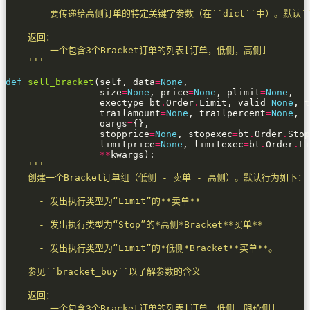
    '''
def
sell_bracket
(self, data
=
None
                 size
=
None
, price
=
None
, plimit
=
None
                 exectype
=
bt
.
Order
.
Limit, valid
=
None
, t
                 trailamount
=
None
, trailpercent
=
None
                 oargs
=
                 stopprice
=
None
, stopexec
=
bt
.
Order
.
Stop
                 limitprice
=
None
, limitexec
=
bt
.
Order
.
Li
**