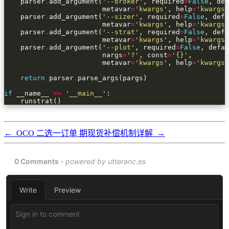
    parser
.
add_argument(
'--broker'
, required
=
False
, def
                        metavar
=
'kwargs'
, help
=
'kwargs 
    parser
.
add_argument(
'--sizer'
, required
=
False
, defa
                        metavar
=
'kwargs'
, help
=
'kwargs 
    parser
.
add_argument(
'--strat'
, required
=
False
, defa
                        metavar
=
'kwargs'
, help
=
'kwargs 
    parser
.
add_argument(
'--plot'
, required
=
False
, defau
                        nargs
=
'?'
, const
=
'
{}
'
                        metavar
=
'kwargs'
, help
=
'kwargs 
return
 parser
.
if
 __name__ 
==
'__main__'
    runstrat()
←
OCO 二选一订单
期现货补偿机制详解
→