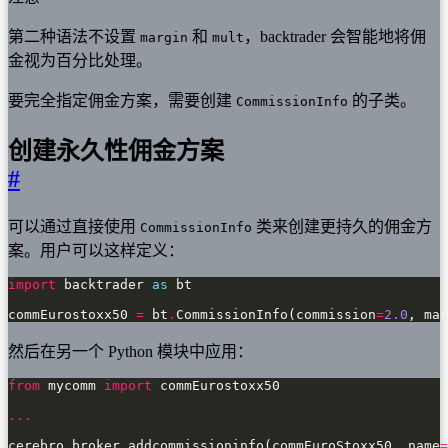
第二种语法不设置
和
，backtrader 会智能地将佣
margin
mult
金视为百分比处理。
要完全指定佣金方案，需要创建
的子类。
CommissionInfo
创建永久性佣金方案
#
可以通过直接使用
类来创建更持久的佣金方
CommissionInfo
案。用户可以这样定义：
import
 backtrader 
as
commEurostoxx50 
=
 bt
.
CommissionInfo(commission
=
2.0
, mar
然后在另一个 Python 模块中应用：
from
 mycomm 
import
...
cerebro
.
broker
.
addcommissioninfo(commEuroStoxx50, name
=