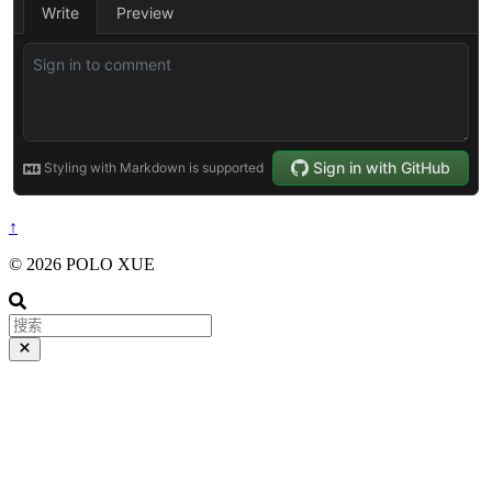
↑
© 2026 POLO XUE