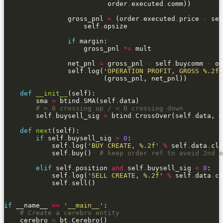
                          order
.
executed
.
                gross_pnl 
=
 (order
.
executed
.
price 
-
 sel
                    self
.
if
                    gross_pnl 
*=
                net_pnl 
=
 gross_pnl 
-
 self
.
buycomm 
-
 or
                self
.
log(
'OPERATION PROFIT, GROSS 
%.2f
,
def
__init__
        sma 
=
 btind
.
SMA(self
.
# > 0 crossing up / < 0 crossing down
        self
.
buysell_sig 
=
 btind
.
CrossOver(self
.
def
next
if
 self
.
buysell_sig 
>
0
            self
.
log(
'BUY CREATE, 
%.2f
'
%
 self
.
data
.
clo
            self
.
buy()  
# keep order ref to avoid 2nd o
elif
 self
.
position 
and
 self
.
buysell_sig 
<
0
            self
.
log(
'SELL CREATE, 
%.2f
'
%
 self
.
data
.
cl
            self
.
if
 __name__ 
==
'__main__'
# Create a cerebro entity
    cerebro 
=
 bt
.