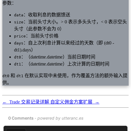
参数：
：收取利息的数据馈送
data
：当前头寸大小。> 0 表示多头头寸，< 0 表示空头
size
头寸（此参数不会为 0）
：当前头寸价格
price
：自上次利息计算以来经过的天数（即 (dt0 -
days
dt1).days）
：（datetime.datetime）当前日期时间
dt0
：（datetime.datetime）上次计算的日期时间
dt1
和
在默认实现中未使用，作为覆盖方法的额外输入提
dt0
dt1
供。
←
Trade 交易记录详解
自定义佣金方案扩展
→