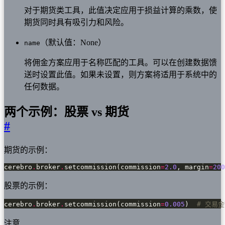
对于期货类工具，此值决定应用于损益计算的乘数，使
期货同时具有吸引力和风险。
（默认值：None）
name
将佣金方案应用于名称匹配的工具。可以在创建数据馈
送时设置此值。如果未设置，则方案将适用于系统中的
任何数据。
两个示例：股票 vs 期货
#
期货的示例：
cerebro
.
broker
.
setcommission(commission
=
2.0
, margin
=
200
股票的示例：
cerebro
.
broker
.
setcommission(commission
=
0.005
)  
# 交易金
注意