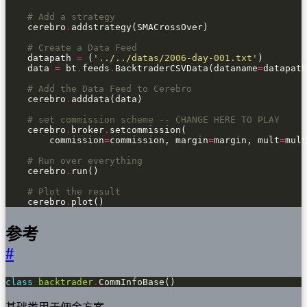
# Add a strategy
    cerebro
.
# Create a Data Feed
    datapath 
=
 (
'../../datas/2006-day-001.txt'
    data 
=
 bt
.
feeds
.
BacktraderCSVData(dataname
=
# Add the Data Feed to Cerebro
    cerebro
.
# set commission scheme -- CHANGE HERE TO PLAY
    cerebro
.
broker
.
        commission
=
commission, margin
=
margin, mult
=
# Run over everything
    cerebro
.
# Plot the result
    cerebro
.
plot()
参考
#
class
backtrader
.
CommInfoBase()