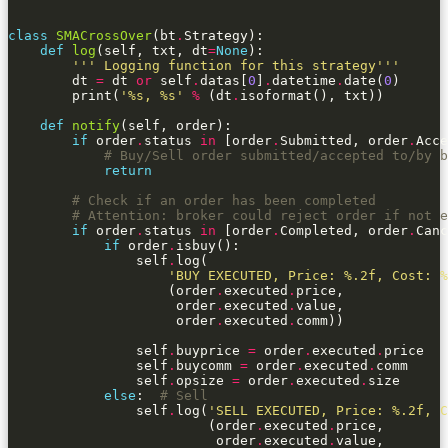
class
SMACrossOver
(bt
.
def
log
(self, txt, dt
=
None
''' Logging function for this strategy'''
        dt 
=
 dt 
or
 self
.
datas[
0
]
.
datetime
.
date(
0
        print(
'
%s
, 
%s
'
%
 (dt
.
def
notify
if
 order
.
status 
in
 [order
.
Submitted, order
.
# Buy/Sell order submitted/accepted to/by b
return
# Check if an order has been completed
# Attention: broker could reject order if not e
if
 order
.
status 
in
 [order
.
Completed, order
.
Canc
if
 order
.
                self
.
'BUY EXECUTED, Price: 
%.2f
, Cost: 
%
                    (order
.
executed
.
                     order
.
executed
.
                     order
.
executed
.
                self
.
buyprice 
=
 order
.
executed
.
                self
.
buycomm 
=
 order
.
executed
.
                self
.
opsize 
=
 order
.
executed
.
else
:  
# Sell
                self
.
log(
'SELL EXECUTED, Price: 
%.2f
, C
                         (order
.
executed
.
                          order
.
executed
.