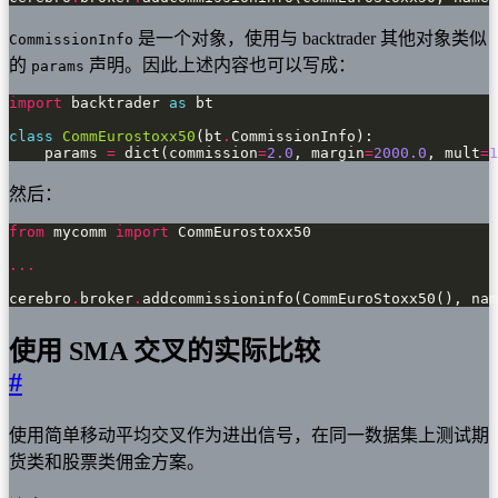
是一个对象，使用与 backtrader 其他对象类似
CommissionInfo
的
声明。因此上述内容也可以写成：
params
import
 backtrader 
as
class
CommEurostoxx50
(bt
.
    params 
=
 dict(commission
=
2.0
, margin
=
2000.0
, mult
=
1
然后：
from
 mycomm 
import
...
cerebro
.
broker
.
addcommissioninfo(CommEuroStoxx50(), nam
使用 SMA 交叉的实际比较
#
使用简单移动平均交叉作为进出信号，在同一数据集上测试期
货类和股票类佣金方案。