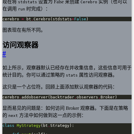
现在将
设置为 False 来创建
实例（也可以
stdstats
Cerebro
在调用
时完成）：
run
cerebro 
=
 bt
.
Cerebro(stdstats
=
False
)
图表现在有所不同。
访问观察器
#
如上所示，观察器默认已经存在并收集信息，这些信息可用于
统计目的。你可以通过策略的
属性访问观察器。
stats
这只是一个占位符。回顾上面添加默认观察器的代码：
cerebro
.
addobserver(backtrader
.
observers
.
Broker)
显而易见的问题是：如何访问 Broker 观察器。下面是在策略
的
方法中如何做到这一点的示例：
next
class
MyStrategy
(bt
.