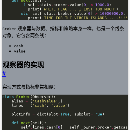
def
next
if
 self
.
stats
.
broker
.
value[
0
] 
<
1000.0
           print(
'WHITE FLAG ... I LOST TOO MUCH'
elif
 self
.
stats
.
broker
.
value[
0
] 
>
10000000.0
           print(
'TIME FOR THE VIRGIN ISLANDS ....!!!'
)
观察器与数据、指标和策略本身一样，也是一个线条
Broker
对象。它包含两条线：
cash
value
观察器的实现
#
实现方式与指标非常相似：
class
Broker
    alias 
=
 (
'CashValue'
    lines 
=
 (
'cash'
, 
'value'
    plotinfo 
=
 dict(plot
=
True
, subplot
=
True
def
next
        self
.
lines
.
cash[
0
] 
=
 self
.
_owner
.
broker
.