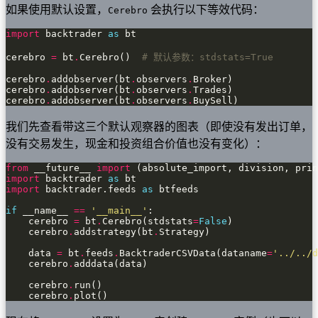
如果使用默认设置，
会执行以下等效代码：
Cerebro
import
 backtrader 
as
cerebro 
=
 bt
.
Cerebro()  
# 默认参数：stdstats=True
cerebro
.
addobserver(bt
.
observers
.
cerebro
.
addobserver(bt
.
observers
.
cerebro
.
addobserver(bt
.
observers
.
BuySell)
我们先查看带这三个默认观察器的图表（即使没有发出订单，
没有交易发生，现金和投资组合价值也没有变化）：
from
 __future__ 
import
import
 backtrader 
as
import
 backtrader.feeds 
as
if
 __name__ 
==
'__main__'
    cerebro 
=
 bt
.
Cerebro(stdstats
=
False
    cerebro
.
addstrategy(bt
.
    data 
=
 bt
.
feeds
.
BacktraderCSVData(dataname
=
'../../d
    cerebro
.
    cerebro
.
    cerebro
.
plot()