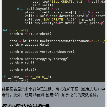
                self
.
log(
'SELL CREATE, 
%.2f
'
%
 self
.
dat
                self
.
elif
 self
.
buysell 
>
0
            plimit 
=
 self
.
data
.
close[
0
] 
*
 (
1.0
-
 self
.
p
            valid 
=
 self
.
data
.
datetime
.
date(
0
) 
+
 dateti
            self
.
log(
'BUY CREATE, 
%.2f
'
%
            self
.
buy(exectype
=
bt
.
Order
.
Limit, price
=
pli
def
runstrat
    cerebro 
=
 bt
.
    data 
=
 bt
.
feeds
.
BacktraderCSVData(dataname
=
'../../d
    cerebro
.
    cerebro
.
    cerebro
.
    cerebro
.
    cerebro
.
if
 __name__ 
==
'__main__'
    runstrat()
结果图表显示多个订单已过期，可以在新子图（红色方块）中
看到。此外，还可以看到”创建”和”执行”之间的天数差异。
保存/保持统计数据