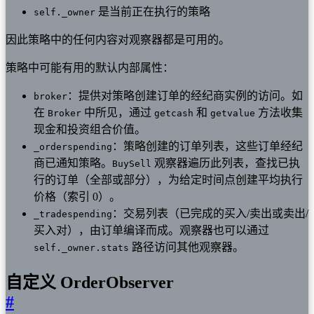
是当前正在执行的策略
self._owner
因此策略中的任何内容对观察器都是可用的。
策略中可能有用的默认内部属性：
：提供对策略创建订单的经纪商实例的访问。如
broker
在
中所见，通过
和
方法收集
Broker
getcash
getvalue
现金和投资组合价值。
：策略创建的订单列表，这些订单经纪
_orderspending
商已通知策略。
观察器遍历此列表，查找已执
BuySell
行的订单（全部或部分），为给定时间点创建平均执行
价格（索引 0）。
：交易列表（已完成的买入/卖出或卖出/
_tradespending
买入对），由订单编译而成。观察器也可以通过
路径访问其他观察器。
self._owner.stats
自定义 OrderObserver
#