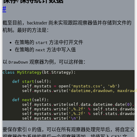
#
截至目前，backtrader 尚未实现跟踪观察器值并存储到文件的
机制。最好的方法是：
在策略的
方法中打开文件
start
在策略的
方法中写入值
next
以
观察器为例，可以这样做：
DrawDown
class
MyStrategy
(bt
.
def
start
        self
.
mystats 
=
 open(
'mystats.csv'
, 
'wb'
        self
.
mystats
.
write(
'datetime,drawdown, maxdrawd
def
next
        self
.
mystats
.
write(self
.
data
.
datetime
.
date(
0
)
.
s
        self
.
mystats
.
write(
',
%.2f
'
%
 self
.
stats
.
drawdow
        self
.
mystats
.
write(
',
%.2f
'
%
 self
.
stats
.
drawdow
        self
.
mystats
.
write(
'
\n
'
)
要保存索引 0 的值，可以在所有观察器处理完毕后，将自定义
观察器作为系统的最后一个观察器添加，将值写入 CSV 文