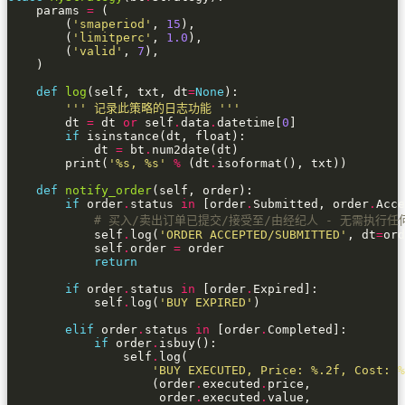
    params 
=
        (
'smaperiod'
, 
15
        (
'limitperc'
, 
1.0
        (
'valid'
, 
7
def
log
(self, txt, dt
=
None
''' 记录此策略的日志功能 '''
        dt 
=
 dt 
or
 self
.
data
.
datetime[
0
if
            dt 
=
 bt
.
        print(
'
%s
, 
%s
'
%
 (dt
.
def
notify_order
if
 order
.
status 
in
 [order
.
Submitted, order
.
# 买入/卖出订单已提交/接受至/由经纪人 - 无需执行任
            self
.
log(
'ORDER ACCEPTED/SUBMITTED'
, dt
=
ord
            self
.
order 
=
return
if
 order
.
status 
in
 [order
.
            self
.
log(
'BUY EXPIRED'
elif
 order
.
status 
in
 [order
.
if
 order
.
                self
.
'BUY EXECUTED, Price: 
%.2f
, Cost: 
%
                    (order
.
executed
.
                     order
.
executed
.