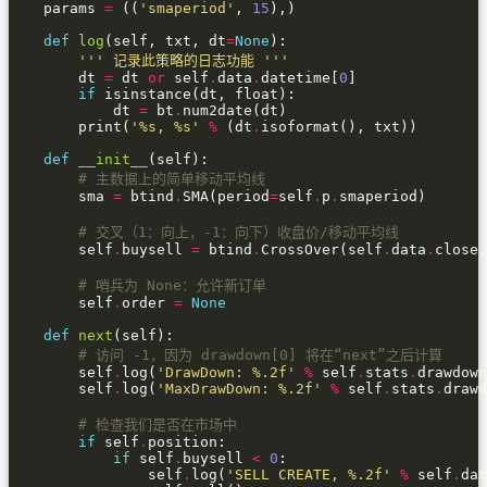
    params 
=
 ((
'smaperiod'
, 
15
def
log
(self, txt, dt
=
None
''' 记录此策略的日志功能 '''
        dt 
=
 dt 
or
 self
.
data
.
datetime[
0
if
            dt 
=
 bt
.
        print(
'
%s
, 
%s
'
%
 (dt
.
def
__init__
# 主数据上的简单移动平均线
        sma 
=
 btind
.
SMA(period
=
self
.
p
.
# 交叉（1：向上，-1：向下）收盘价/移动平均线
        self
.
buysell 
=
 btind
.
CrossOver(self
.
data
.
close,
# 哨兵为 None：允许新订单
        self
.
order 
=
None
def
next
# 访问 -1，因为 drawdown[0] 将在“next”之后计算
        self
.
log(
'DrawDown: 
%.2f
'
%
 self
.
stats
.
drawdown
        self
.
log(
'MaxDrawDown: 
%.2f
'
%
 self
.
stats
.
drawd
# 检查我们是否在市场中
if
 self
.
if
 self
.
buysell 
<
0
                self
.
log(
'SELL CREATE, 
%.2f
'
%
 self
.
dat