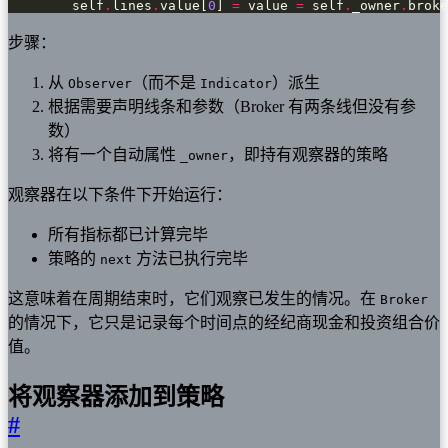
        self
.
lines
.
value[
0
] 
=
 value 
=
 self
.
_owner
.
broke
步骤：
从
（而不是
）派生
Observer
Indicator
根据需要声明线条和参数（Broker 有两条线但没有参
数）
将有一个自动属性
，即持有观察器的策略
_owner
观察器在以下条件下开始运行：
所有指标都已计算完毕
策略的
方法已执行完毕
next
这意味着在周期结束时，它们观察已发生的情况。在
Broker
的情况下，它只是记录每个时间点的经纪商现金和投资组合价
值。
将观察器添加到策略
#