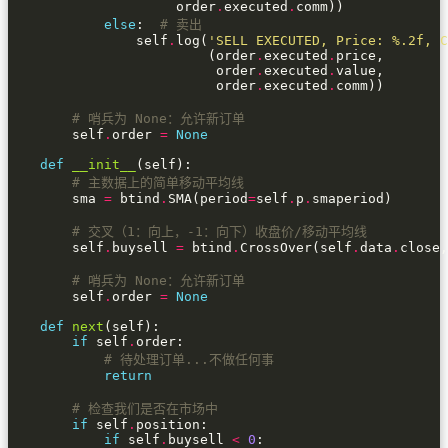
                     order
.
executed
.
else
:  
# 卖出
                self
.
log(
'SELL EXECUTED, Price: 
%.2f
, C
                         (order
.
executed
.
                          order
.
executed
.
                          order
.
executed
.
# 哨兵为 None：允许新订单
        self
.
order 
=
None
def
__init__
# 主数据上的简单移动平均线
        sma 
=
 btind
.
SMA(period
=
self
.
p
.
# 交叉（1：向上，-1：向下）收盘价/移动平均线
        self
.
buysell 
=
 btind
.
CrossOver(self
.
data
.
close,
# 哨兵为 None：允许新订单
        self
.
order 
=
None
def
next
if
 self
.
# 待处理订单...不做任何事
return
# 检查我们是否在市场中
if
 self
.
if
 self
.
buysell 
<
0