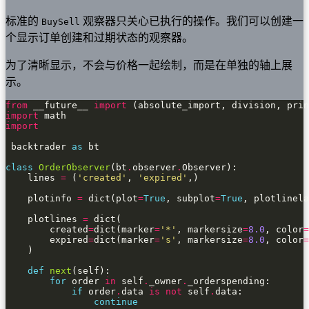
标准的
观察器只关心已执行的操作。我们可以创建一
BuySell
个显示订单创建和过期状态的观察器。
为了清晰显示，不会与价格一起绘制，而是在单独的轴上展
示。
from
 __future__ 
import
import
import
 backtrader 
as
class
OrderObserver
(bt
.
observer
.
    lines 
=
 (
'created'
, 
'expired'
    plotinfo 
=
 dict(plot
=
True
, subplot
=
True
, plotlinela
    plotlines 
=
        created
=
dict(marker
=
'*'
, markersize
=
8.0
, color
=
        expired
=
dict(marker
=
's'
, markersize
=
8.0
, color
=
def
next
for
 order 
in
 self
.
_owner
.
if
 order
.
data 
is
not
 self
.
continue