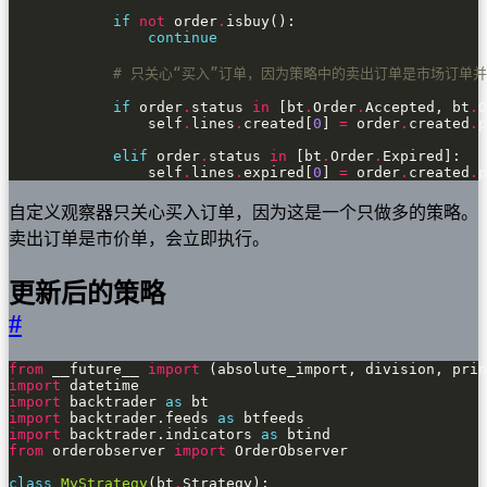
if
not
 order
.
continue
# 只关心“买入”订单，因为策略中的卖出订单是市场订单
if
 order
.
status 
in
 [bt
.
Order
.
Accepted, bt
.
O
                self
.
lines
.
created[
0
] 
=
 order
.
created
.
elif
 order
.
status 
in
 [bt
.
Order
.
                self
.
lines
.
expired[
0
] 
=
 order
.
created
.
p
自定义观察器只关心买入订单，因为这是一个只做多的策略。
卖出订单是市价单，会立即执行。
更新后的策略
#
from
 __future__ 
import
import
import
 backtrader 
as
import
 backtrader.feeds 
as
import
 backtrader.indicators 
as
from
 orderobserver 
import
class
MyStrategy
(bt
.