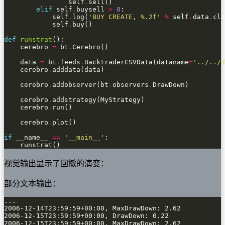
                self
.
elif
 self
.
buysell 
>
0
            self
.
log(
'BUY CREATE, 
%.2f
'
%
 self
.
data
.
clo
            self
.
def
runstrat
    cerebro 
=
 bt
.
    data 
=
 bt
.
feeds
.
BacktraderCSVData(dataname
=
'../../d
    cerebro
.
    cerebro
.
addobserver(bt
.
observers
.
    cerebro
.
    cerebro
.
    cerebro
.
if
 __name__ 
==
'__main__'
    runstrat()
视觉输出显示了回撤的演变：
部分文本输出：