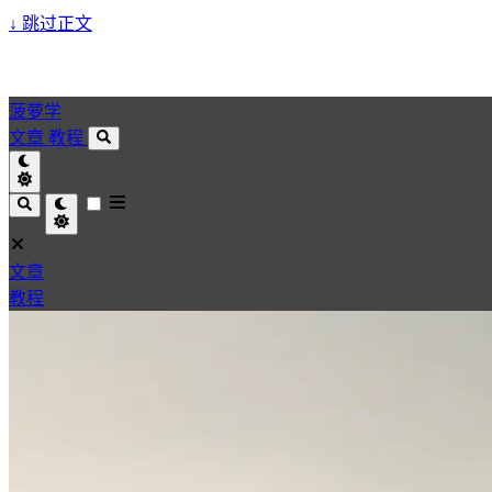
↓
跳过正文
菠萝学
文章
教程
文章
教程