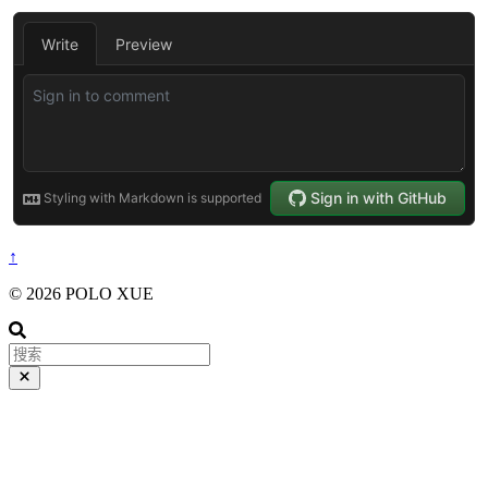
↑
© 2026 POLO XUE