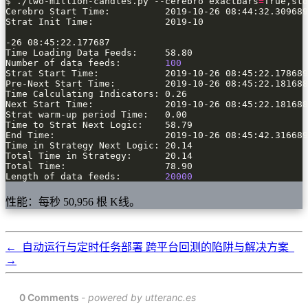
$ ./two-million-candles.py --cerebro exactbars
=
True,std
Number of data feeds:        
100
Length of data feeds:        
20000
性能：每秒 50,956 根 K线。
←
自动运行与定时任务部署
跨平台回测的陷阱与解决方案
→