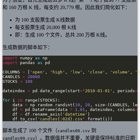
和 160 万根 K 线，每支约 20,779 根。因此我们简化如下：
为 100 支股票生成 K线数据
每支股票生成 20,000 根 K线
即：生成 100 个文件，总共 200 万根 K线。
生成数据的脚本如下：
import
 numpy 
as
import
 pandas 
as
COLUMNS 
=
 [
'open'
, 
'high'
, 
'low'
, 
'close'
, 
'volume'
, 
'o
CANDLES 
=
20000
STOCKS 
=
100
dateindex 
=
 pd
.
date_range(start
=
'2010-01-01'
, periods
=
C
for
 i 
in
    data 
=
 np
.
random
.
randint(
10
, 
20
, size
=
    df 
=
 pd
.
DataFrame(data 
*
1.01
, dateindex, columns
=
    df 
=
 df
.
rename_axis(
'datetime'
    df
.
to_csv(
'candles
{:02d}
.csv'
.
format(i))
脚本生成了 100 个文件（
到
candles00.csv
）。数据值并不重要，关键是保持标准的日期
candles99.csv