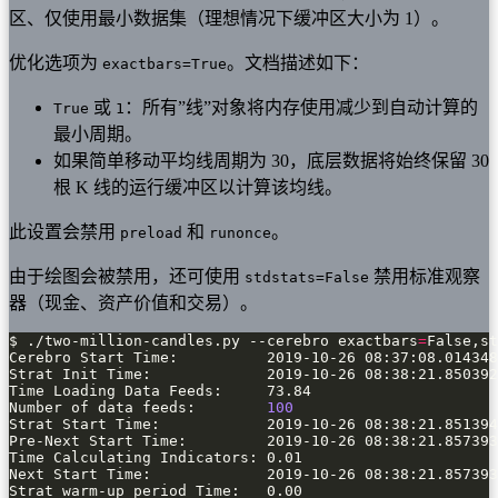
区、仅使用最小数据集（理想情况下缓冲区大小为 1）。
优化选项为
。文档描述如下：
exactbars=True
或
：所有”线”对象将内存使用减少到自动计算的
True
1
最小周期。
如果简单移动平均线周期为 30，底层数据将始终保留 30
根 K 线的运行缓冲区以计算该均线。
此设置会禁用
和
。
preload
runonce
由于绘图会被禁用，还可使用
禁用标准观察
stdstats=False
器（现金、资产价值和交易）。
$ ./two-million-candles.py --cerebro exactbars
=
False,st
Number of data feeds:        
100