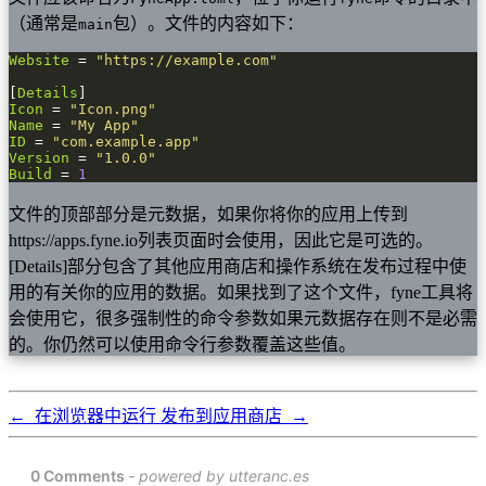
（通常是
包）。文件的内容如下：
main
Website
 = 
"https://example.com"
[
Details
Icon
 = 
"Icon.png"
Name
 = 
"My App"
ID
 = 
"com.example.app"
Version
 = 
"1.0.0"
Build
 = 
1
文件的顶部部分是元数据，如果你将你的应用上传到
https://apps.fyne.io列表页面时会使用，因此它是可选的。
[Details]部分包含了其他应用商店和操作系统在发布过程中使
用的有关你的应用的数据。如果找到了这个文件，fyne工具将
会使用它，很多强制性的命令参数如果元数据存在则不是必需
的。你仍然可以使用命令行参数覆盖这些值。
←
在浏览器中运行
发布到应用商店
→