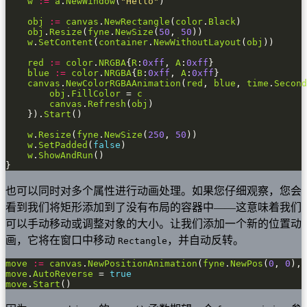
w
:=
a
.
NewWindow
(
"Hello"
obj
:=
canvas
.
NewRectangle
(
color
.
Black
obj
.
Resize
(
fyne
.
NewSize
(
50
, 
50
w
.
SetContent
(
container
.
NewWithoutLayout
(
obj
red
:=
color
.
NRGBA
{
R
:
0xff
, 
A
:
0xff
blue
:=
color
.
NRGBA
{
B
:
0xff
, 
A
:
0xff
canvas
.
NewColorRGBAAnimation
(
red
, 
blue
, 
time
.
Second
obj
.
FillColor
 = 
c
canvas
.
Refresh
(
obj
	}).
Start
w
.
Resize
(
fyne
.
NewSize
(
250
, 
50
w
.
SetPadded
(
false
w
.
ShowAndRun
}
也可以同时对多个属性进行动画处理。如果您仔细观察，您会
看到我们将矩形添加到了没有布局的容器中——这意味着我们
可以手动移动或调整对象的大小。让我们添加一个新的位置动
画，它将在窗口中移动
，并自动反转。
Rectangle
move
:=
canvas
.
NewPositionAnimation
(
fyne
.
NewPos
(
0
, 
0
), 
move
.
AutoReverse
 = 
true
move
.
Start
()