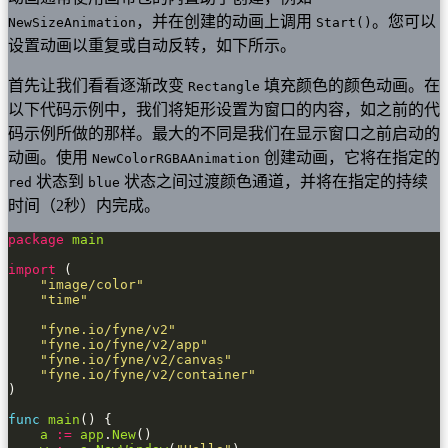
，并在创建的动画上调用
。您可以
NewSizeAnimation
Start()
设置动画以重复或自动反转，如下所示。
首先让我们看看逐渐改变
填充颜色的颜色动画。在
Rectangle
以下代码示例中，我们将矩形设置为窗口的内容，如之前的代
码示例所做的那样。最大的不同是我们在显示窗口之前启动的
动画。使用
创建动画，它将在指定的
NewColorRGBAAnimation
状态到
状态之间过渡颜色通道，并将在指定的持续
red
blue
时间（2秒）内完成。
package
main
import
"image/color"
"time"
"fyne.io/fyne/v2"
"fyne.io/fyne/v2/app"
"fyne.io/fyne/v2/canvas"
"fyne.io/fyne/v2/container"
func
main
a
:=
app
.
New