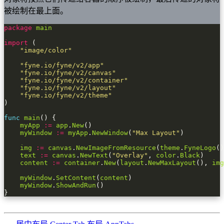
被绘制在最上面。
package
main
import
"image/color"
"fyne.io/fyne/v2/app"
"fyne.io/fyne/v2/canvas"
"fyne.io/fyne/v2/container"
"fyne.io/fyne/v2/layout"
"fyne.io/fyne/v2/theme"
func
main
myApp
:=
app
.
New
myWindow
:=
myApp
.
NewWindow
(
"Max Layout"
img
:=
canvas
.
NewImageFromResource
(
theme
.
FyneLogo
text
:=
canvas
.
NewText
(
"Overlay"
, 
color
.
Black
content
:=
container
.
New
(
layout
.
NewMaxLayout
(), 
img
myWindow
.
SetContent
(
content
myWindow
.
ShowAndRun
}