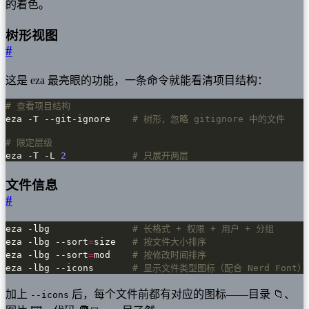
的着色。
树形视图
#
这是 eza 最亮眼的功能，一条命令就能看清项目结构：
# 查看项目结构
eza -T --git-ignore    
# 树形，忽略 gitignore 中的文件
# 限定层级
eza -T -L 
2
# 只展开两层
文件信息
#
eza -lbg               
# 长格式 + 权限 + 用户 + 分组
eza -lbg --sort
=
size   
# 按文件大小排序
eza -lbg --sort
=
mod    
# 按修改时间排序
eza -lbg --icons       
# 显示文件类型图标（配合 Nerd Font）
加上
后，每个文件前都有对应的图标——目录 📁、
--icons