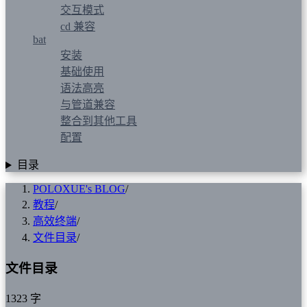
交互模式
cd 兼容
bat
安装
基础使用
语法高亮
与管道兼容
整合到其他工具
配置
目录
POLOXUE's BLOG
/
教程
/
高效终端
/
文件目录
/
文件目录
1323 字