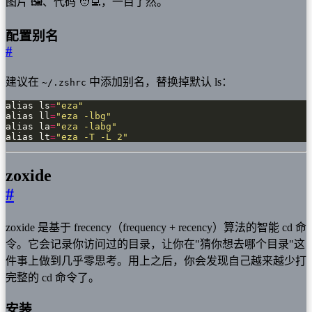
图片 🖼️、代码 🧑‍💻，一目了然。
配置别名
#
建议在
中添加别名，替换掉默认 ls：
~/.zshrc
alias ls
=
"eza"
alias ll
=
"eza -lbg"
alias la
=
"eza -labg"
alias lt
=
"eza -T -L 2"
zoxide
#
zoxide 是基于 frecency（frequency + recency）算法的智能 cd 命
令。它会记录你访问过的目录，让你在"猜你想去哪个目录"这
件事上做到几乎零思考。用上之后，你会发现自己越来越少打
完整的 cd 命令了。
安装