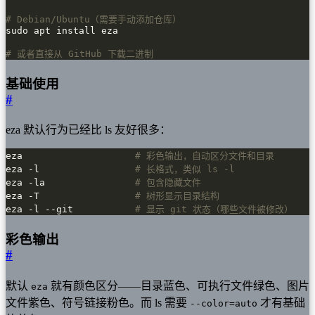
# Debian/Ubuntu（需要手动添加仓库）
# 或者直接从 GitHub 下载二进制
基础使用
#
eza 默认行为已经比 ls 友好很多：
eza                    
# 彩色输出，自动区分文件和目录
eza -l                 
# 长格式，类似 ls -l
eza -la                
# 包含隐藏文件
eza -T                 
# 树形显示目录结构
eza -l --git           
# 显示 git 状态（哪些文件被修改）
彩色输出
#
默认
就有颜色区分——目录蓝色、可执行文件绿色、图片
eza
文件紫色、符号链接粉色。而 ls 需要
才有基础
--color=auto