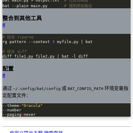
bat main.py > output.txt  
# 也自动降级
bat --plain main.py       
# 强制原始输出
整合到其他工具
#
# 结合 ripgrep
rg pattern --context 
3
# 结合 diff
diff file1.py file2.py | bat -l diff
配置
#
通过
或
环境变量指
~/.config/bat/config
BAT_CONFIG_PATH
定配置文件：
--theme
=
"Dracula"
--paging
=
never