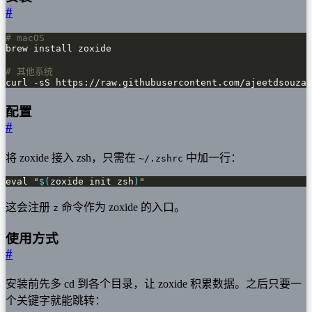
#
# macOS
# 其他系统
curl -sS https://raw.githubusercontent.com/ajeetdsouza/
配置
#
将 zoxide 接入 zsh，只需在
中加一行：
~/.zshrc
eval 
"
$(
zoxide init zsh
)
"
这会注册
命令作为 zoxide 的入口。
z
使用方式
#
安装前先多 cd 到各个目录，让 zoxide 积累数据。之后只要一
个关键字就能跳转：