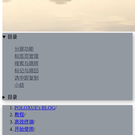
目录
分屏功能
标签页管理
搜索与跳转
标记与跳回
选中即复制
小结
目录
POLOXUE's BLOG
/
教程
/
高效终端
/
开始使用
/