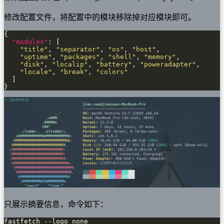
修改配置文件，将配置中的模块移除掉对应模块即可。
"modules"
"title"
, 
"separator"
, 
"os"
, 
"host"
"uptime"
, 
"packages"
, 
"shell"
, 
"memory"
"disk"
, 
"localip"
, 
"battery"
, 
"poweradapter"
"locale"
, 
"break"
, 
"colors"
}
只展示摘要信息，命令如下：
fastfetch --logo none