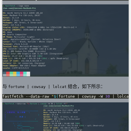
与
结合，如下所示：
fortune | cowsay | lolcat
fastfetch --data-raw 
"
$(
fortune | cowsay -W 
30
 | lolcat