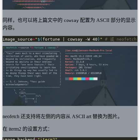
同样，也可以将上篇文中的
配置为 ASCII 部分的显示
cowsay
内容。
image_source
=
"
$(
fortune | cowsay -W 40
)
"
# 或 neofetch 
neofetch 还支持将左侧的内容从 ASCII art 替换为图片。
在 iterm2 的设置方式：
image_backend
=
"iterm2"