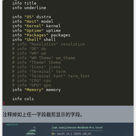
    info 
"OS"
    info 
"Host"
    info 
"Kernel"
    info 
"Uptime"
    info 
"Packages"
    info 
"Shell"
# info "Resolution" resolution
# info "DE" de
# info "WM" wm
# info "WM Theme" wm_theme
# info "Theme" theme
# info "Icons" icons
# info "Terminal" term
# info "Terminal Font" term_font
# info "CPU" cpu
# info "GPU" gpu
    info 
"Memory"
}
注释掉如上任一字段裁剪显示的字段。