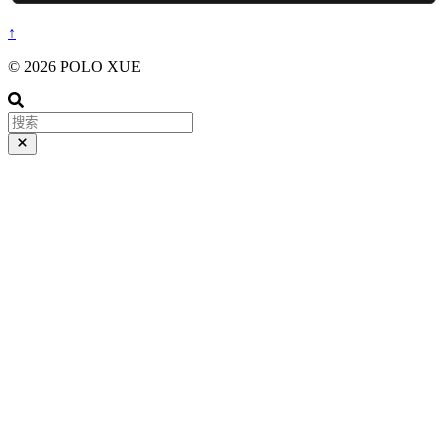
↑
© 2026 POLO XUE