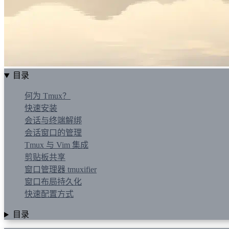
目录
何为 Tmux？
快速安装
会话与终端解绑
会话窗口的管理
Tmux 与 Vim 集成
剪贴板共享
窗口管理器 tmuxifier
窗口布局持久化
快速配置方式
目录