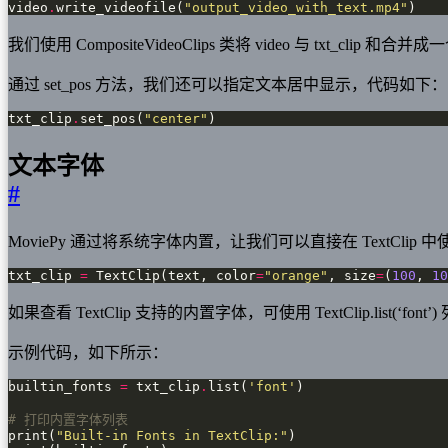
video
.
write_videofile(
"output_video_with_text.mp4"
)
我们使用 CompositeVideoClips 类将 video 与 txt_clip 和合
通过 set_pos 方法，我们还可以指定文本居中显示，代码如下：
txt_clip
.
set_pos(
"center"
)
文本字体
#
MoviePy 通过将系统字体内置，让我们可以直接在 TextC
txt_clip 
=
 TextClip(text, color
=
"orange"
, size
=
(
100
, 
10
如果查看 TextClip 支持的内置字体，可使用 TextClip.list(‘fo
示例代码，如下所示：
builtin_fonts 
=
 txt_clip
.
list(
'font'
# 打印内置字体列表
print(
"Built-in Fonts in TextClip:"