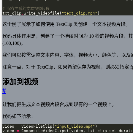
# 保存生成的文本视频片段
txt_clip
.
write_videofile(
"text_clip.mp4"
)
这个例子展示了如何使用 TextClip 类创建一个文本视频片段。
代码具体作用是，创建了一个持续时间为 10 秒的视频片段，其中包含 “Hel
(100,100)。
我们可以按需调整文本内容、字体，视频大小、颜色等，以及通过 set
注意一点，对于 TextClip，如果希望保存为视频，则必须指定 fp
添加到视频
#
让我们把生成文本视频片段合成到现有的一个视频上。
代码如下所示：
video 
=
 VideoFileClip(
"input_video.mp4"
video 
=
 CompositeVideoClips([video, txt_clip
.
set_durati