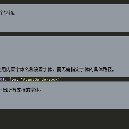
并成一个视频。
lip 中使用内置字体名称设置字体，而无需指定字体的具体路径。
0
), font
=
"AvantGarde-Book"
)
nt’) 列出所有支持的字体。