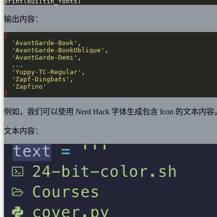
print(builtin_fonts)
输出内容：
[
'AvantGarde-Book'
'AvantGarde-BookOblique'
'AvantGarde-Demi'
'Yuppy-TC-Regular'
'Zapf-Dingbats'
'Zapfino'
]
例如，我们可以使用 Nerd Hack 字体生成包含 Icon 的文本内容
文本内容：