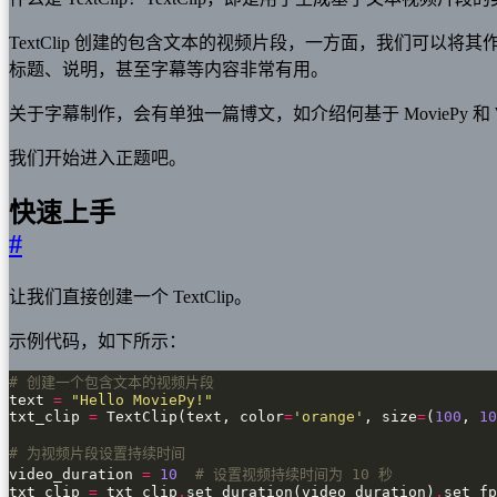
TextClip 创建的包含文本的视频片段，一方面，我们可
标题、说明，甚至字幕等内容非常有用。
关于字幕制作，会有单独一篇博文，如介绍何基于 MoviePy 和 
我们开始进入正题吧。
快速上手
#
让我们直接创建一个 TextClip。
示例代码，如下所示：
# 创建一个包含文本的视频片段
text 
=
"Hello MoviePy!"
txt_clip 
=
 TextClip(text, color
=
'orange'
, size
=
(
100
, 
10
# 为视频片段设置持续时间
video_duration 
=
10
# 设置视频持续时间为 10 秒
txt_clip 
=
 txt_clip
.
set_duration(video_duration)
.
set_fp