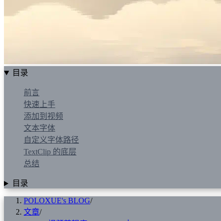
目录
前言
快速上手
添加到视频
文本字体
自定义字体路径
TextClip 的底层
总结
目录
POLOXUE's BLOG
/
文章
/