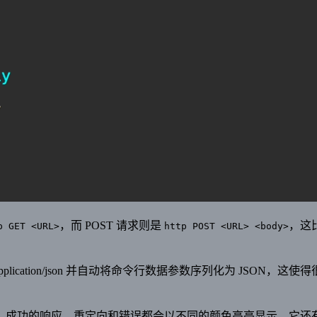
，而 POST 请求则是
，这比
p GET <URL>
http POST <URL> <body>
 application/json 并自动将命令行数据参数序列化为 JSON，这使
。成功的响应、重定向和错误都会以不同的颜色高亮显示。它还