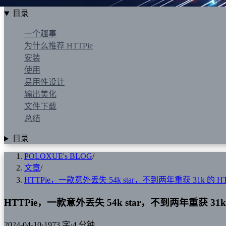
目录
一个趣事
为什么推荐 HTTPie
安装
使用
易用性设计
输出美化
文件下载
总结
目录
POLOXUE's BLOG
/
文章
/
HTTPie，一款意外丢失 54k star，不到两年重获 31k 的 
HTTPie，一款意外丢失 54k star，不到两年重获 31
2024-04-10
·
1973 字
·
4 分钟