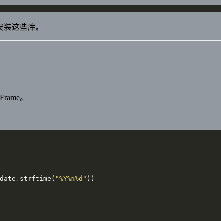
安装这些库。
rame。
date
.
strftime(
"%Y%m
%d
"