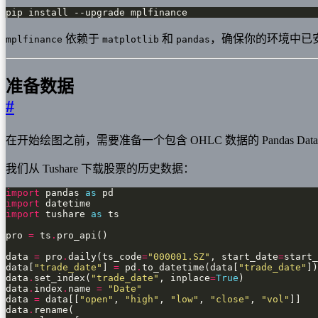
pip install --upgrade mplfinance
依赖于
和
，确保你的环境中已
mplfinance
matplotlib
pandas
准备数据
#
在开始绘图之前，需要准备一个包含 OHLC 数据的 Pandas DataF
我们从 Tushare 下载股票的历史数据：
import
 pandas 
as
import
import
 tushare 
as
pro 
=
 ts
.
data 
=
 pro
.
daily(ts_code
=
"000001.SZ"
, start_date
=
start_
data[
"trade_date"
] 
=
 pd
.
to_datetime(data[
"trade_date"
data
.
set_index(
"trade_date"
, inplace
=
True
data
.
index
.
name 
=
"Date"
data 
=
 data[[
"open"
, 
"high"
, 
"low"
, 
"close"
, 
"vol"
data
.