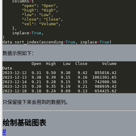
    columns
=
"open"
: 
"Open"
"high"
: 
"High"
"low"
: 
"Low"
"close"
: 
"Close"
"vol"
: 
"Volume"
    inplace
=
True
data
.
sort_index(ascending
=
True
, inplace
=
True
)
数据示例如下：
2023-12-18  9.18  9.24  9.09   9.13   654425.62
只保留接下来会用到的数据列。
绘制基础图表
#